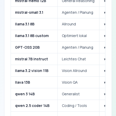
mistral-nemo 12B
General Reasoning
★★★
mistral-small 3.1
Agenten / Planung
★★★
llama 3.1 8B
Allround
★★★
llama 3.1 8B custom
Optimiert lokal
★★★
GPT-OSS 20B
Agenten / Planung
★★★
mistral 7B instruct
Leichtes Chat
★★★
llama 3.2 vision 11B
Vision Allround
★★★
llava 13B
Vision QA
★★★
qwen 3 14B
Generalist
★★★
qwen 2.5 coder 14B
Coding / Tools
★★★