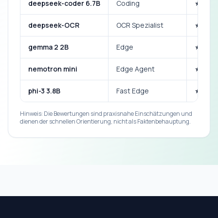
deepseek-coder 6.7B
Coding
★★★
deepseek-OCR
OCR Spezialist
★★★
gemma 2 2B
Edge
★★★
nemotron mini
Edge Agent
★★★
phi-3 3.8B
Fast Edge
★★★
Hinweis: Die Bewertungen sind praxisnahe Einschätzungen und
dienen der schnellen Orientierung, nicht als Faktenbehauptung.