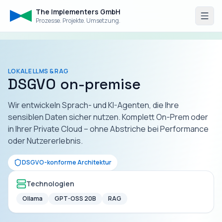
The Implementers GmbH
Prozesse. Projekte. Umsetzung.
LOKALE LLMS & RAG
DSGVO on-premise
Wir entwickeln Sprach- und KI-Agenten, die Ihre
sensiblen Daten sicher nutzen. Komplett On-Prem oder
in Ihrer Private Cloud – ohne Abstriche bei Performance
oder Nutzererlebnis.
DSGVO-konforme Architektur
Technologien
Ollama
GPT-OSS 20B
RAG