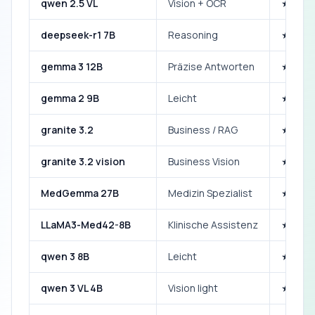
qwen 2.5 VL
Vision + OCR
★★★
deepseek-r1 7B
Reasoning
★★★
gemma 3 12B
Präzise Antworten
★★★
gemma 2 9B
Leicht
★★★
granite 3.2
Business / RAG
★★★
granite 3.2 vision
Business Vision
★★★
MedGemma 27B
Medizin Spezialist
★★★
LLaMA3-Med42-8B
Klinische Assistenz
★★★
qwen 3 8B
Leicht
★★★
qwen 3 VL 4B
Vision light
★★★