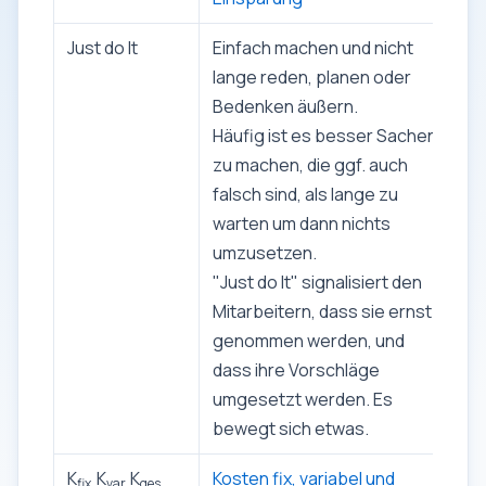
Just do It
Einfach machen und nicht
lange reden, planen oder
Bedenken äußern.
Häufig ist es besser Sachen
zu machen, die ggf. auch
falsch sind, als lange zu
warten um dann nichts
umzusetzen.
"Just do It" signalisiert den
Mitarbeitern, dass sie ernst
genommen werden, und
dass ihre Vorschläge
umgesetzt werden. Es
bewegt sich etwas.
K
K
K
Kosten fix, variabel und
fix,
var,
ges