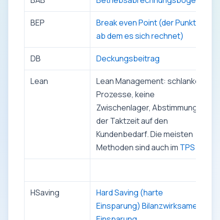
BAB
Betriebsabrechnungsbogen
BEP
Break even Point (der Punkt
ab dem es sich rechnet)
DB
Deckungsbeitrag
Lean
Lean Management: schlanke
Prozesse, keine
Zwischenlager, Abstimmung
der Taktzeit auf den
Kundenbedarf. Die meisten
Methoden sind auch im
TPS
HSaving
Hard Saving (harte
Einsparung) Bilanzwirksame
Einsparung